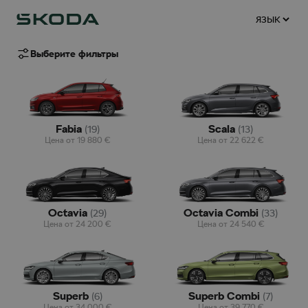
Выберите фильтры
Fabia
Scala
(
19
)
(
13
)
Цена от
19 880
€
Цена от
22 622
€
Octavia
Octavia Combi
(
29
)
(
33
)
Цена от
24 200
€
Цена от
24 540
€
Superb
Superb Combi
(
6
)
(
7
)
Цена от
34 000
€
Цена от
39 770
€