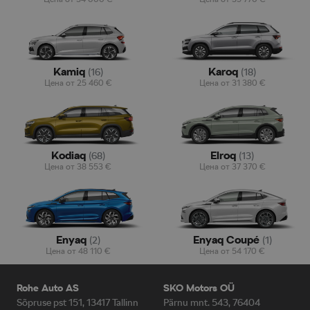
Kamiq
Karoq
(
16
)
(
18
)
Цена от
25 460
€
Цена от
31 380
€
Kodiaq
Elroq
(
68
)
(
13
)
Цена от
38 553
€
Цена от
37 370
€
Enyaq
Enyaq Coupé
(
2
)
(
1
)
Цена от
48 110
€
Цена от
54 170
€
Rohe Auto AS
SKO Motors OÜ
Sõpruse pst 151, 13417 Tallinn
Pärnu mnt. 543, 76404