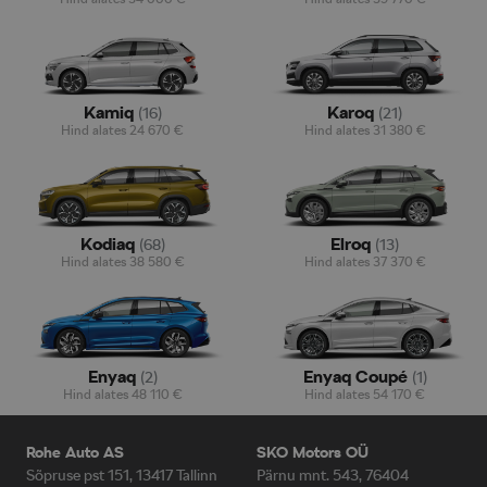
Kamiq
Karoq
(
16
)
(
21
)
Hind alates
24 670
€
Hind alates
31 380
€
Kodiaq
Elroq
(
68
)
(
13
)
Hind alates
38 580
€
Hind alates
37 370
€
Enyaq
Enyaq Coupé
(
2
)
(
1
)
Hind alates
48 110
€
Hind alates
54 170
€
Rohe Auto AS
SKO Motors OÜ
Sõpruse pst 151, 13417 Tallinn
Pärnu mnt. 543, 76404