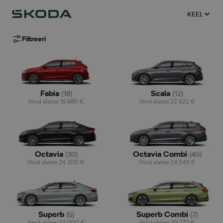
Filtreeri
Fabia
Scala
(
18
)
(
12
)
Hind alates
19 880
€
Hind alates
22 622
€
Octavia
Octavia Combi
(
30
)
(
40
)
Hind alates
24 200
€
Hind alates
24 540
€
Superb
Superb Combi
(
6
)
(
7
)
Hind alates
34 000
€
Hind alates
39 770
€